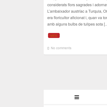
considerats flors sagrades i adornav
L’ambaixador austríac a Turquia, O
era floricultor aficionat i, quan va t
amb alguns bulbs de tulipes sota [
MÉS
No comments