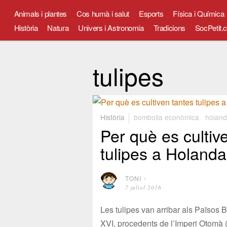
Animals i plantes
Cos humà i salut
Esports
Física i Química
Història
Natura
Univers i Astronomia
Tradicions
SocPetit.c
tulipes
Història
bombolla econòmica
,
holan
Per què es cultiv
tulipes a Holand
TONI
⋅
7 juliol 2016
Les tulipes van arribar als Països B
XVI, procedents de l’Imperi Otomà (