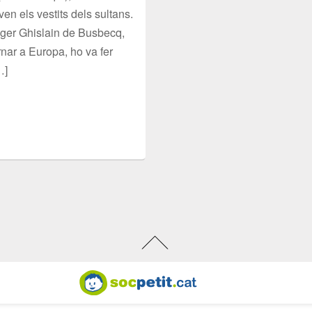
en els vestits dels sultans.
iger Ghislain de Busbecq,
ornar a Europa, ho va fer
…]