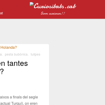
at
Som curiosos!!
da
,
pesta bubònica
,
tulipes
en tantes
a?
aixos a finals del segle
actual Turquí), on eren