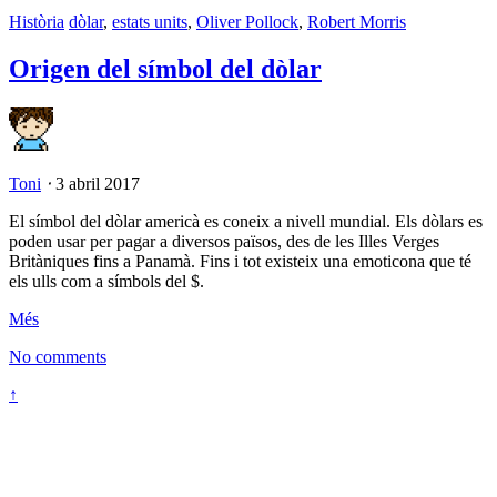
Història
dòlar
,
estats units
,
Oliver Pollock
,
Robert Morris
Origen del símbol del dòlar
Toni
⋅
3 abril 2017
El símbol del dòlar americà es coneix a nivell mundial. Els dòlars es
poden usar per pagar a diversos països, des de les Illes Verges
Britàniques fins a Panamà. Fins i tot existeix una emoticona que té
els ulls com a símbols del $.
Més
No comments
↑