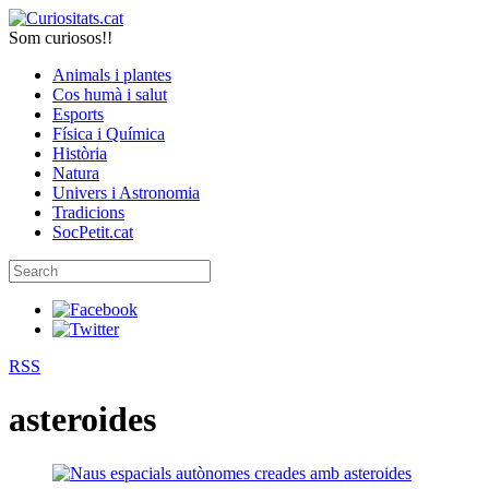
Som curiosos!!
Animals i plantes
Cos humà i salut
Esports
Física i Química
Història
Natura
Univers i Astronomia
Tradicions
SocPetit.cat
RSS
asteroides