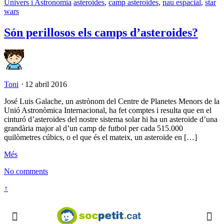
Univers i Astronomia
asteroides
,
camp asteroides
,
nau espacial
,
star
wars
Són perillosos els camps d’asteroides?
Toni
⋅
12 abril 2016
José Luis Galache, un astrònom del Centre de Planetes Menors de la
Unió Astronòmica Internacional, ha fet comptes i resulta que en el
cinturó d’asteroides del nostre sistema solar hi ha un asteroide d’una
grandària major al d’un camp de futbol per cada 515.000
quilòmetres cúbics, o el que és el mateix, un asteroide en […]
Més
No comments
↑