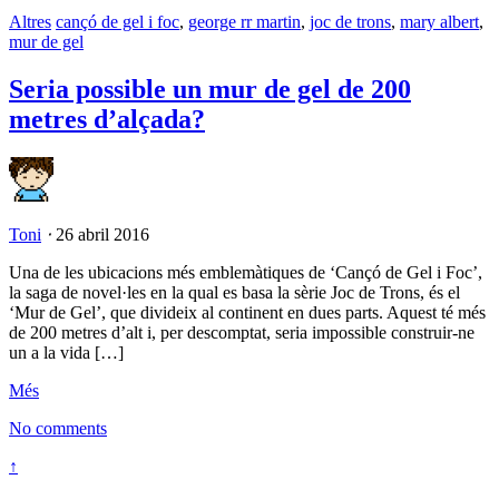
Altres
cançó de gel i foc
,
george rr martin
,
joc de trons
,
mary albert
,
mur de gel
Seria possible un mur de gel de 200
metres d’alçada?
Toni
⋅
26 abril 2016
Una de les ubicacions més emblemàtiques de ‘Cançó de Gel i Foc’,
la saga de novel·les en la qual es basa la sèrie Joc de Trons, és el
‘Mur de Gel’, que divideix al continent en dues parts. Aquest té més
de 200 metres d’alt i, per descomptat, seria impossible construir-ne
un a la vida […]
Més
No comments
↑