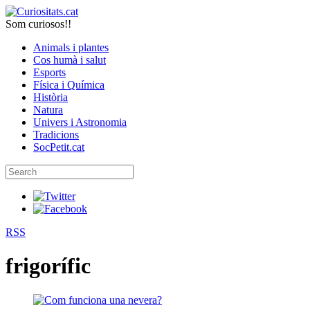
Som curiosos!!
Animals i plantes
Cos humà i salut
Esports
Física i Química
Història
Natura
Univers i Astronomia
Tradicions
SocPetit.cat
RSS
frigorífic