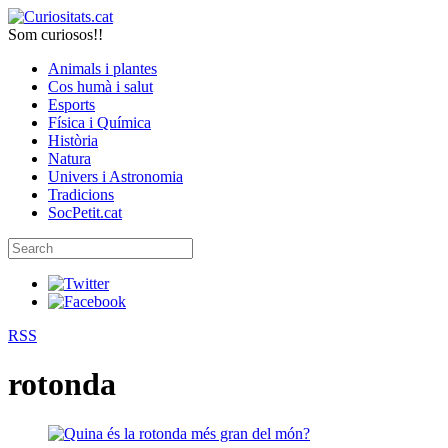
Som curiosos!!
Animals i plantes
Cos humà i salut
Esports
Física i Química
Història
Natura
Univers i Astronomia
Tradicions
SocPetit.cat
RSS
rotonda