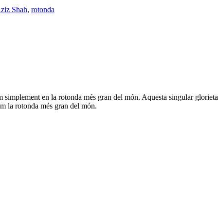
Aziz Shah
,
rotonda
em simplement en la rotonda més gran del món. Aquesta singular glorie
com la rotonda més gran del món.