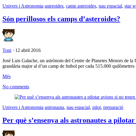
Univers i Astronomia
asteroides
,
camp asteroides
,
nau espacial
,
star w
Són perillosos els camps d’asteroides?
Toni
⋅
12 abril 2016
José Luis Galache, un astrònom del Centre de Planetes Menors de la Uni
grandària major al d’un camp de futbol per cada 515.000 quilòmetres c
Més
No comments
Univers i Astronomia
astronauta
,
nau espacial
,
pilot
,
preparació
Per què s’ensenya als astronautes a pilotar