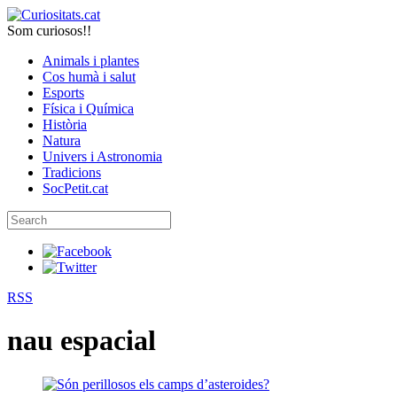
Som curiosos!!
Animals i plantes
Cos humà i salut
Esports
Física i Química
Història
Natura
Univers i Astronomia
Tradicions
SocPetit.cat
RSS
nau espacial