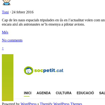
Toni
⋅
24 febrer 2016
Cap de les naus espacials tripulades en ús en l’actualitat volen com
encara així als astronautes se’ls ensenya a pilotar avions.
Més
No comments
↑
Powered by
WordPress
•
Themify WordPress Themes