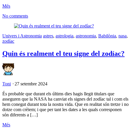
Més
No comments
Univers i Astronomia
astres
,
astrologia
,
astronomia
,
Babilònia
,
nasa
,
zodíac
Quin és realment el teu signe del zodíac?
Toni
⋅
27 setembre 2024
És probable que durant els últims dies hagis llegit titulars que
asseguren que la NASA ha canviat els signes del zodíac tal i com els
hem conegut durant tota la nostra vida. Que en realitat són tretze i no
dotze com crèiem; i que per tant les dates a les quals corresponen
són diferents a […]
Més