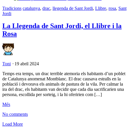
Tradicions
catalunya
,
drac
,
llegenda de Sant Jordi
,
Llibre
,
rosa
,
Sant
Jordi
La Llegenda de Sant Jordi, el Llibre i la
Rosa
Toni
⋅
19 abril 2024
Temps era temps, un drac terrible atemoria els habitants d’un poblet
de Catalunya anomenat Montblanc. El drac causava estralls en la
població i devorava els animals de pastura de la vila. Per calmar la
ira del drac, els habitants van decidir que cada dia sacrificarien una
persona, escollida per sorteig, i la hi oferirien com […]
Més
No comments
Load More