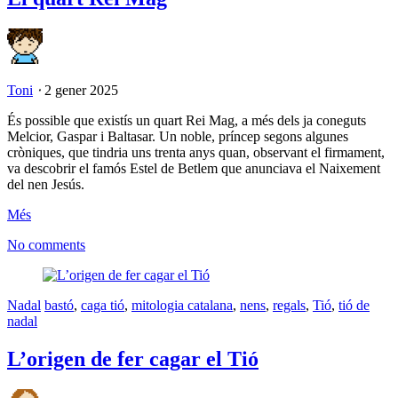
Toni
⋅
2 gener 2025
És possible que existís un quart Rei Mag, a més dels ja coneguts
Melcior, Gaspar i Baltasar. Un noble, príncep segons algunes
cròniques, que tindria uns trenta anys quan, observant el firmament,
va descobrir el famós Estel de Betlem que anunciava el Naixement
del nen Jesús.
Més
No comments
Nadal
bastó
,
caga tió
,
mitologia catalana
,
nens
,
regals
,
Tió
,
tió de
nadal
L’origen de fer cagar el Tió