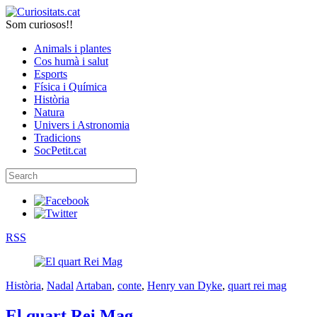
Som curiosos!!
Animals i plantes
Cos humà i salut
Esports
Física i Química
Història
Natura
Univers i Astronomia
Tradicions
SocPetit.cat
RSS
Història
,
Nadal
Artaban
,
conte
,
Henry van Dyke
,
quart rei mag
El quart Rei Mag