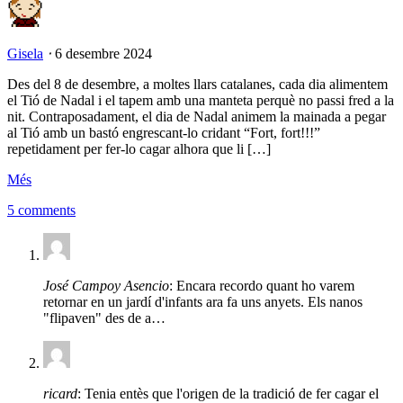
Gisela
⋅
6 desembre 2024
Des del 8 de desembre, a moltes llars catalanes, cada dia alimentem
el Tió de Nadal i el tapem amb una manteta perquè no passi fred a la
nit. Contraposadament, el dia de Nadal animem la mainada a pegar
al Tió amb un bastó engrescant-lo cridant “Fort, fort!!!”
repetidament per fer-lo cagar alhora que li […]
Més
5 comments
José Campoy Asencio
: Encara recordo quant ho varem
retornar en un jardí d'infants ara fa uns anyets. Els nanos
"flipaven" des de a…
ricard
: Tenia entès que l'origen de la tradició de fer cagar el