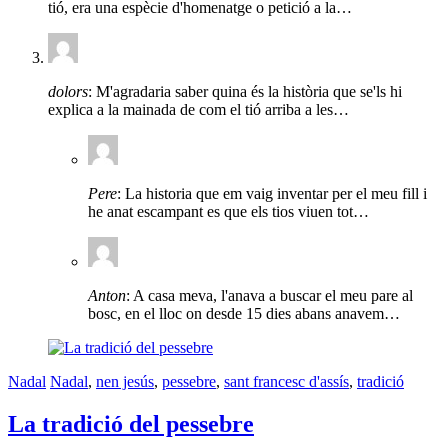
tió, era una espècie d'homenatge o petició a la…
dolors
: M'agradaria saber quina és la història que se'ls hi
explica a la mainada de com el tió arriba a les…
Pere
: La historia que em vaig inventar per el meu fill i
he anat escampant es que els tios viuen tot…
Anton
: A casa meva, l'anava a buscar el meu pare al
bosc, en el lloc on desde 15 dies abans anavem…
Nadal
Nadal
,
nen jesús
,
pessebre
,
sant francesc d'assís
,
tradició
La tradició del pessebre