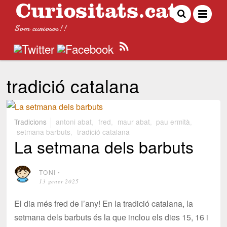
Som curiosos!!
tradició catalana
Tradicions
antoni abat
,
fred
,
maur abat
,
pau ermità
,
setmana barbuts
,
tradició catalana
La setmana dels barbuts
TONI
⋅
13 gener 2025
El dia més fred de l’any! En la tradició catalana, la
setmana dels barbuts és la que inclou els dies 15, 16 i