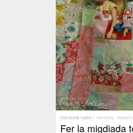
Cos humà i salut
beneficis
,
descans 
Fer la migdiada t