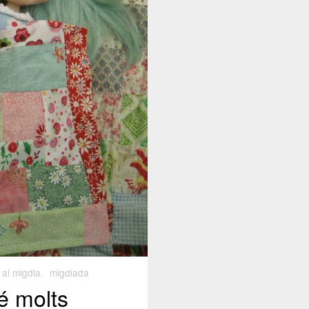
al migdia
,
migdiada
é molts