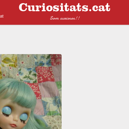
at
Som curiosos!!