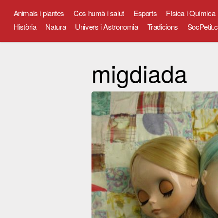
Animals i plantes
Cos humà i salut
Esports
Física i Química
Història
Natura
Univers i Astronomia
Tradicions
SocPetit.c
migdiada