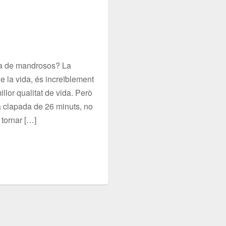
sa de mandrosos? La
e la vida, és increïblement
llor qualitat de vida. Però
ta clapada de 26 minuts, no
tornar […]