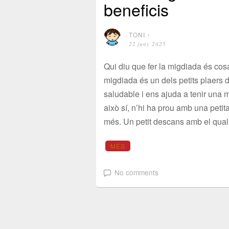
beneficis
TONI
⋅
22 juny 2025
Qui diu que fer la migdiada és co
migdiada és un dels petits plaers d
saludable i ens ajuda a tenir una mi
això sí, n’hi ha prou amb una peti
més. Un petit descans amb el qual 
MÉS
No comments