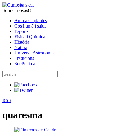
Som curiosos!!
Animals i plantes
Cos humà i salut
Esports
Física i Química
Història
Natura
Univers i Astronomia
Tradicions
SocPetit.cat
RSS
quaresma