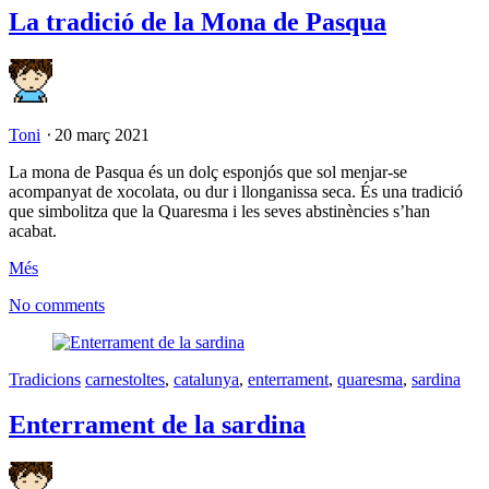
La tradició de la Mona de Pasqua
Toni
⋅
20 març 2021
La mona de Pasqua és un dolç esponjós que sol menjar-se
acompanyat de xocolata, ou dur i llonganissa seca. És una tradició
que simbolitza que la Quaresma i les seves abstinències s’han
acabat.
Més
No comments
Tradicions
carnestoltes
,
catalunya
,
enterrament
,
quaresma
,
sardina
Enterrament de la sardina