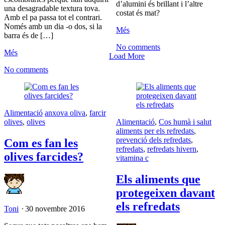
d’alumini és brillant i l’altre
una desagradable textura tova.
costat és mat?
Amb el pa passa tot el contrari.
Només amb un dia -o dos, si la
Més
barra és de […]
No comments
Més
Load More
No comments
Alimentació
anxova oliva
,
farcir
olives
,
olives
Alimentació
,
Cos humà i salut
aliments per els refredats
,
prevenció dels refredats
,
Com es fan les
refredats
,
refredats hivern
,
olives farcides?
vitamina c
Els aliments que
protegeixen davant
els refredats
Toni
⋅
30 novembre 2016