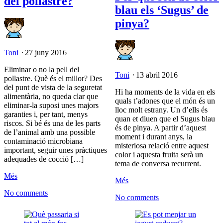
del pollastre?
blau els ‘Sugus’ de
pinya?
Toni
⋅
27 juny 2016
Eliminar o no la pell del
Toni
⋅
13 abril 2016
pollastre. Què és el millor? Des
del punt de vista de la seguretat
Hi ha moments de la vida en els
alimentària, no queda clar que
quals t’adones que el món és un
eliminar-la suposi unes majors
lloc molt estrany. Un d’ells és
garanties i, per tant, menys
quan et diuen que el Sugus blau
riscos. Si bé és una de les parts
és de pinya. A partir d’aquest
de l’animal amb una possible
moment i durant anys, la
contaminació microbiana
misteriosa relació entre aquest
important, seguir unes pràctiques
color i aquesta fruita serà un
adequades de cocció […]
tema de conversa recurrent.
Més
Més
No comments
No comments