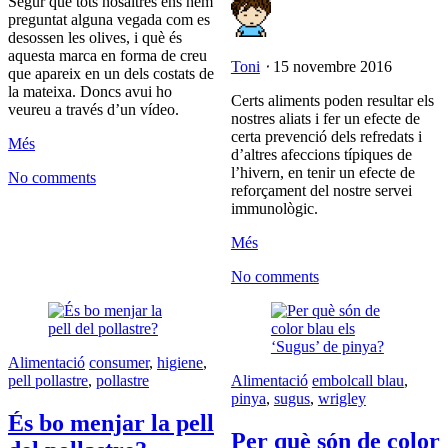
Segur que tots nosaltres ens hem
preguntat alguna vegada com es
desossen les olives, i què és
aquesta marca en forma de creu
Toni
⋅
15 novembre 2016
que apareix en un dels costats de
la mateixa. Doncs avui ho
Certs aliments poden resultar els
veureu a través d’un vídeo.
nostres aliats i fer un efecte de
certa prevenció dels refredats i
Més
d’altres afeccions típiques de
l’hivern, en tenir un efecte de
No comments
reforçament del nostre servei
immunològic.
Més
No comments
Alimentació
consumer
,
higiene
,
pell pollastre
,
pollastre
Alimentació
embolcall blau
,
pinya
,
sugus
,
wrigley
És bo menjar la pell
Per què són de color