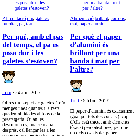
Alimentació
dur
,
galetes
,
Alimentació
brillant
,
corrons
,
humitat
,
pa
,
tou
mat
,
paper alumini
Per què, amb el pas
Per què el paper
del temps, el pa es
d’alumini és
posa dur i les
brillant per una
galetes s’estoven?
banda i mat per
l’altre?
Toni
⋅
24 abril 2017
Toni
⋅
6 febrer 2017
Obres un paquet de galetes. Te’n
menges unes quantes i la resta
El paper d’alumini és exactament
queden oblidades al fons de la
igual per tots dos costats (i cap
prestatgeria. Quan les
d’ells està tractat amb elements
descobreixes, una setmana
tòxics) però aleshores, per què
després, cal llençar-les a les
un dels costats del paper
escombraries perquè han adquirit