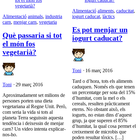
Alimentació
aliments
,
caducitat
,
Alimentació
animals
,
industria
iogurt caducat
,
làctics
carn
,
menjar carn
,
vegetaria
Es pot menjar un
Què passaria si tot
iogurt caducat?
el món fos
vegetarià?
Toni
⋅
16 març 2016
Tard o d’hora, tots els aliments
Toni
⋅
29 març 2016
caduquen. Només els que tenen
un percentatge per sota del 15%
Aproximadament set milions de
d’humitat, com la mel o els
persones porten una dieta
cereals, resulten pràcticament
vegetariana al Regne Unit. Però,
eterns. No obstant això, els
com seria la vida si tots al
iogurts, no estan dins d’aquest
planeta Terra seguissin aquesta
grup, ja que superen el 85%
tendència i deixessin de menjar
d’humitat, la qual cosa permet el
carn? Un video intenta explicar-
creixement de microbis que
nos-ho.
poden resultar tòxics. […]