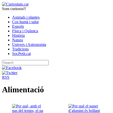
Som curiosos!!
Animals i plantes
Cos humà i salut
Esports
Física i Química
Història
Natura
Univers i Astronomia
Tradicions
SocPetit.cat
RSS
Alimentació