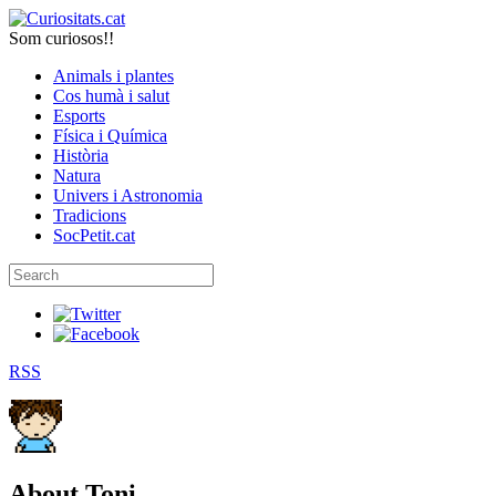
Som curiosos!!
Animals i plantes
Cos humà i salut
Esports
Física i Química
Història
Natura
Univers i Astronomia
Tradicions
SocPetit.cat
RSS
About
Toni