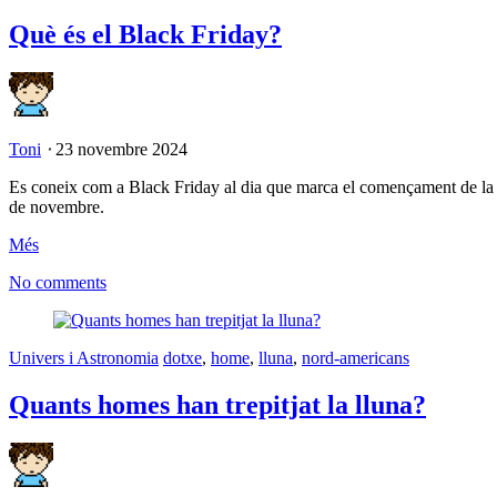
Què és el Black Friday?
Toni
⋅
23 novembre 2024
Es coneix com a Black Friday al dia que marca el començament de la t
de novembre.
Més
No comments
Univers i Astronomia
dotxe
,
home
,
lluna
,
nord-americans
Quants homes han trepitjat la lluna?