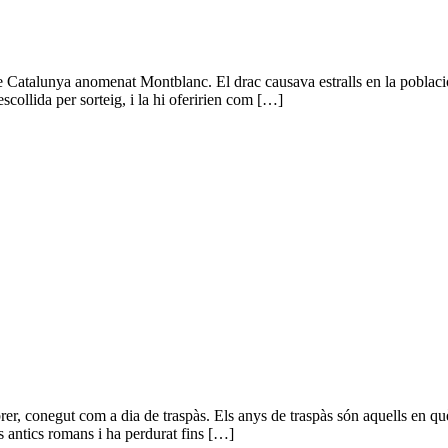
e Catalunya anomenat Montblanc. El drac causava estralls en la població 
scollida per sorteig, i la hi oferirien com […]
brer, conegut com a dia de traspàs. Els anys de traspàs són aquells en qu
s antics romans i ha perdurat fins […]