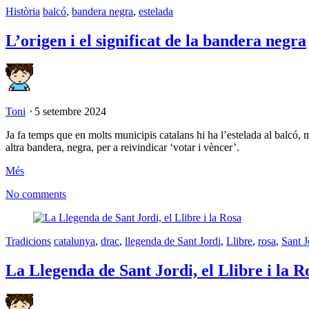
Història
balcó
,
bandera negra
,
estelada
L’origen i el significat de la bandera negra
Toni
⋅
5 setembre 2024
Ja fa temps que en molts municipis catalans hi ha l’estelada al balcó,
altra bandera, negra, per a reivindicar ‘votar i vèncer’.
Més
No comments
Tradicions
catalunya
,
drac
,
llegenda de Sant Jordi
,
Llibre
,
rosa
,
Sant J
La Llegenda de Sant Jordi, el Llibre i la R