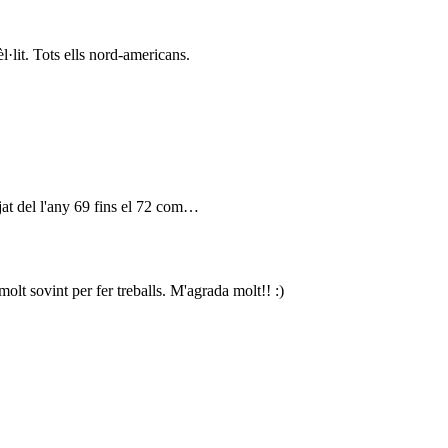
l·lit. Tots ells nord-americans.
ujat del l'any 69 fins el 72 com…
molt sovint per fer treballs. M'agrada molt!! :)