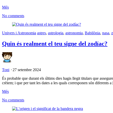
Més
No comments
Univers i Astronomia
astres
,
astrologia
,
astronomia
,
Babilònia
,
nasa
,
z
Quin és realment el teu signe del zodíac?
Toni
⋅
27 setembre 2024
És probable que durant els últims dies hagis llegit titulars que assegu
crèiem; i que per tant les dates a les quals corresponen són diferents a
Més
No comments