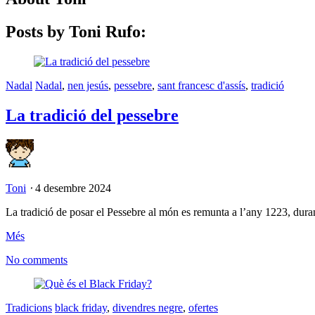
Posts by Toni Rufo:
Nadal
Nadal
,
nen jesús
,
pessebre
,
sant francesc d'assís
,
tradició
La tradició del pessebre
Toni
⋅
4 desembre 2024
La tradició de posar el Pessebre al món es remunta a l’any 1223, duran
Més
No comments
Tradicions
black friday
,
divendres negre
,
ofertes