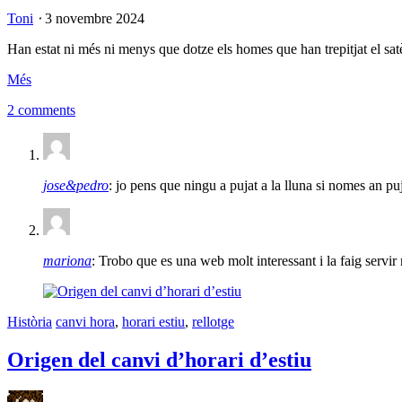
Toni
⋅
3 novembre 2024
Han estat ni més ni menys que dotze els homes que han trepitjat el satè
Més
2 comments
jose&pedro
: jo pens que ningu a pujat a la lluna si nomes an p
mariona
: Trobo que es una web molt interessant i la faig servir 
Història
canvi hora
,
horari estiu
,
rellotge
Origen del canvi d’horari d’estiu