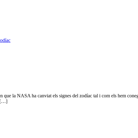
odíac
ren que la NASA ha canviat els signes del zodíac tal i com els hem conegu
 […]