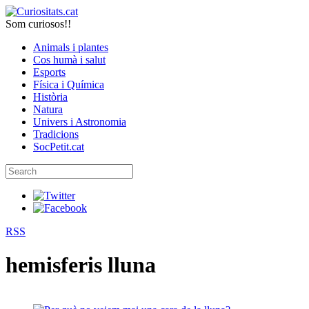
Som curiosos!!
Animals i plantes
Cos humà i salut
Esports
Física i Química
Història
Natura
Univers i Astronomia
Tradicions
SocPetit.cat
RSS
hemisferis lluna