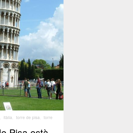
,
itàlia
,
torre de pisa
,
torre
de Pisa està