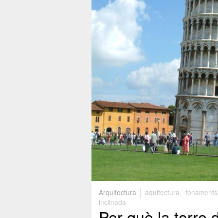
Arquitectura
aquitectura
,
fonaments
inclinada
Per què la torre 