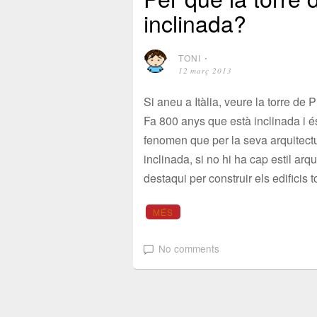
inclinada?
TONI
⋅
12 març 2013
Si aneu a Itàlia, veure la torre de 
Fa 800 anys que està inclinada i 
fenomen que per la seva arquitectu
inclinada, si no hi ha cap estil arq
destaqui per construir els edificis t
MÉS
No comments