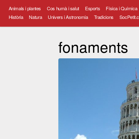
Animals i plantes
Cos humà i salut
Esports
Física i Química
Història
Natura
Univers i Astronomia
Tradicions
SocPetit.c
fonaments