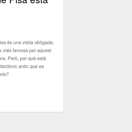
Pisa és una visita obligada.
és més famosa per aquest
ra. Però, per què està
uitectònic antic que es
orts?