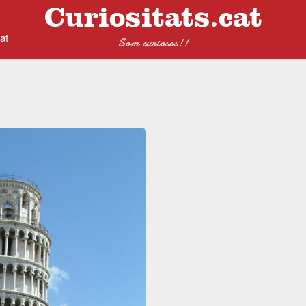
at
Som curiosos!!