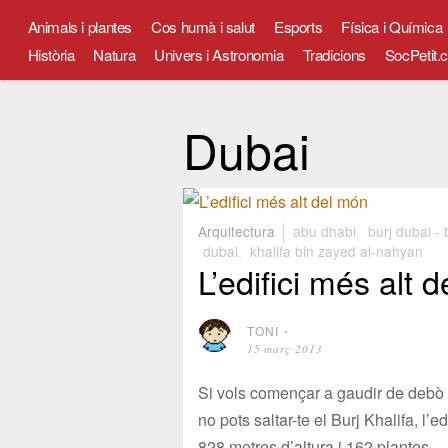
Animals i plantes
Cos humà i salut
Esports
Física i Química
Història
Natura
Univers i Astronomia
Tradicions
SocPetit.c
Dubai
Arquitectura
abu dhabi
,
burj dubai - 
dubai
,
khalifa bin zayed al-nahyan
L’edifici més alt 
TONI
⋅
15 març 2013
Si vols començar a gaudir de debò 
no pots saltar-te el Burj Khalifa, l’
828 metres d’altura i 162 plantes.