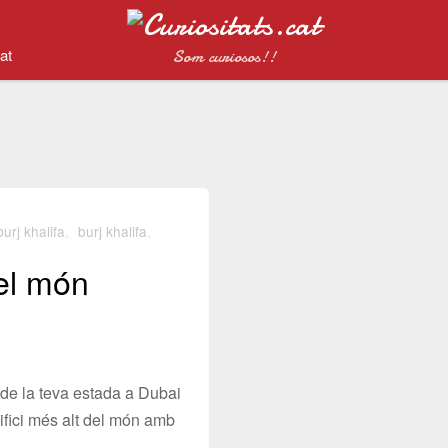
at
Som curiosos!!
burj khalifa
,
burj khalifa
,
del món
de la teva estada a Dubai
edifici més alt del món amb