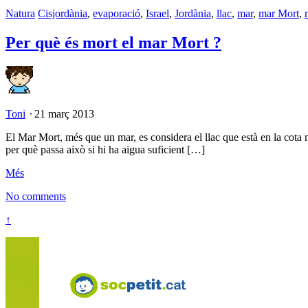
Natura
Cisjordània
,
evaporació
,
Israel
,
Jordània
,
llac
,
mar
,
mar Mort
,
Per què és mort el mar Mort ?
Toni
⋅
21 març 2013
El Mar Mort, més que un mar, es considera el llac que està en la cota m
per què passa això si hi ha aigua suficient […]
Més
No comments
↑