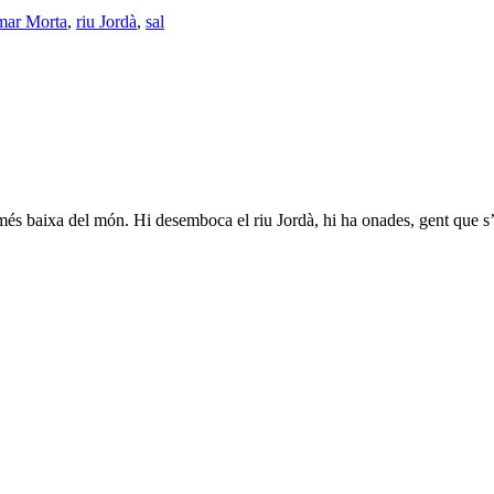
mar Morta
,
riu Jordà
,
sal
és baixa del món. Hi desemboca el riu Jordà, hi ha onades, gent que s’hi