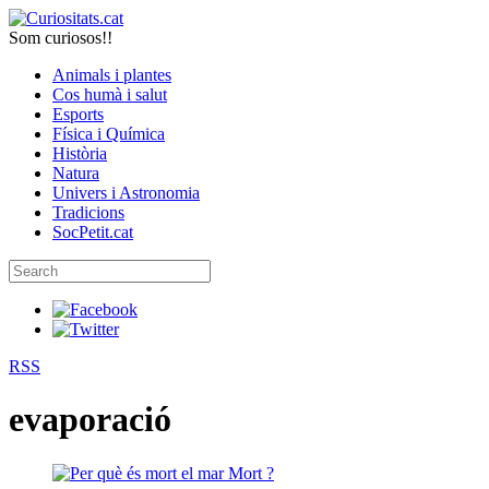
Som curiosos!!
Animals i plantes
Cos humà i salut
Esports
Física i Química
Història
Natura
Univers i Astronomia
Tradicions
SocPetit.cat
RSS
evaporació