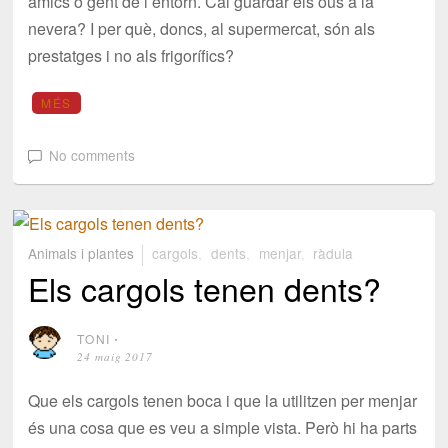
amics o gent de l’entorn. Cal guardar els ous a la
nevera? I per què, doncs, al supermercat, són als
prestatges i no als frigorífics?
MÉS
No comments
Animals i plantes
cargols
,
dents
,
menjar
,
ràdula
Els cargols tenen dents?
TONI
⋅
24 maig 2017
Que els cargols tenen boca i que la utilitzen per menjar
és una cosa que es veu a simple vista. Però hi ha parts