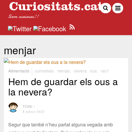
Som curiosos!!
menjar
Alimentació
curiositats
,
menjar
,
nevera
,
ous
,
rac1
Hem de guardar els ous a
la nevera?
TONI
⋅
8 febrer 2022
Segur que també n’heu parlat alguna vegada amb