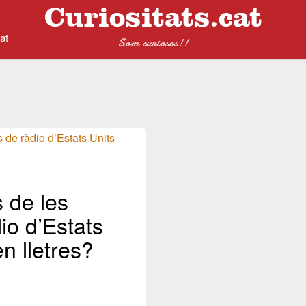
at
Som curiosos!!
 de les
io d’Estats
n lletres?