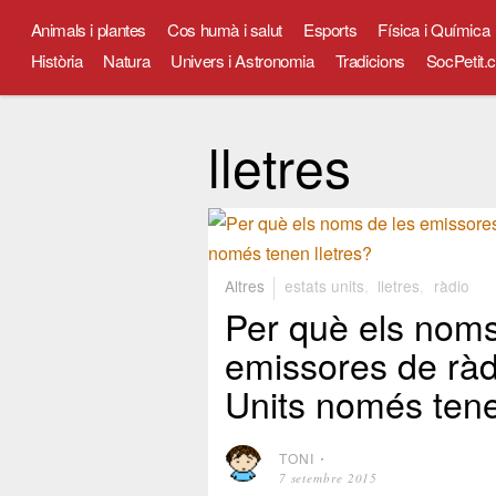
Animals i plantes
Cos humà i salut
Esports
Física i Química
Història
Natura
Univers i Astronomia
Tradicions
SocPetit.c
lletres
Altres
estats units
,
lletres
,
ràdio
Per què els noms
emissores de ràd
Units només tene
TONI
⋅
7 setembre 2015