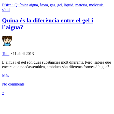
Física i Química
aigua
,
àtom
,
gas
,
gel
,
líquid
,
matèria
,
molècula
,
sòlid
Quina és la diferència entre el gel i
l’aigua?
Toni
⋅
11 abril 2013
L’aigua i el gel són dues substàncies molt diferents. Però, sabies que
encara que no s’assemblen, ambdues són diferents formes d’aigua?
Més
No comments
↑