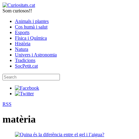
Som curiosos!!
Animals i plantes
Cos humà i salut
Esports
Física i Química
Història
Natura
Univers i Astronomia
Tradicions
SocPetit.cat
RSS
matèria