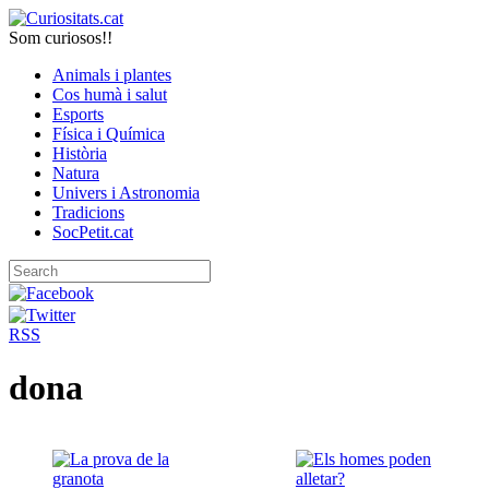
Som curiosos!!
Animals i plantes
Cos humà i salut
Esports
Física i Química
Història
Natura
Univers i Astronomia
Tradicions
SocPetit.cat
RSS
dona