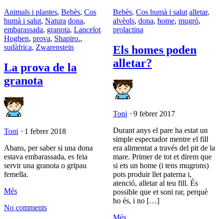
Animals i plantes
,
Bebès
,
Cos
Bebès
,
Cos humà i salut
alletar
,
humà i salut
,
Natura
dona
,
alvèols
,
dona
,
home
,
mugró
,
embarassada
,
granota
,
Lancelot
prolactina
Hogben
,
prova
,
Shapiro.
,
sudàfrica
,
Zwarenstein
Els homes poden
alletar?
La prova de la
granota
Toni
⋅
9 febrer 2017
Durant anys el pare ha estat un
Toni
⋅
1 febrer 2018
simple espectador mentre el fill
Abans, per saber si una dona
era alimentat a través del pit de la
estava embarassada, es feia
mare. Primer de tot et direm que
servir una granota o gripau
si ets un home (i tens mugrons)
femella.
pots produir llet paterna i,
atenció, alletar al teu fill. És
Més
possible que et soni rar, perquè
ho és, i no […]
No comments
Més