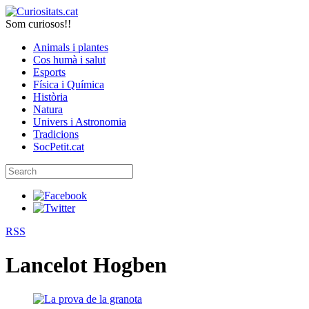
Som curiosos!!
Animals i plantes
Cos humà i salut
Esports
Física i Química
Història
Natura
Univers i Astronomia
Tradicions
SocPetit.cat
RSS
Lancelot Hogben