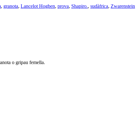
a
,
granota
,
Lancelot Hogben
,
prova
,
Shapiro.
,
sudàfrica
,
Zwarenstein
anota o gripau femella.