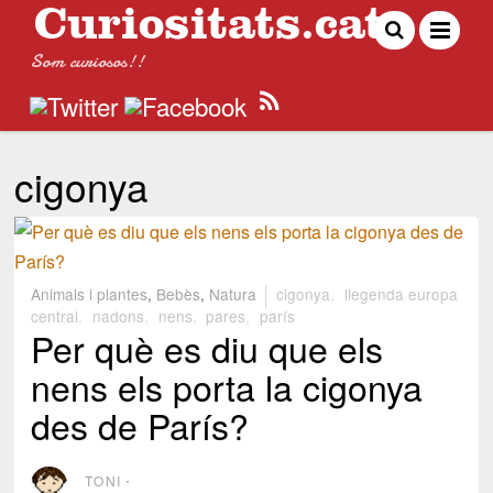
Som curiosos!!
cigonya
Animals i plantes
,
Bebès
,
Natura
cigonya
,
llegenda europa
central
,
nadons
,
nens
,
pares
,
parís
Per què es diu que els
nens els porta la cigonya
des de París?
TONI
⋅