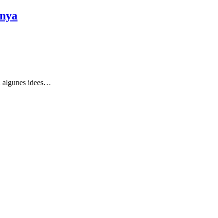
unya
iu algunes idees…