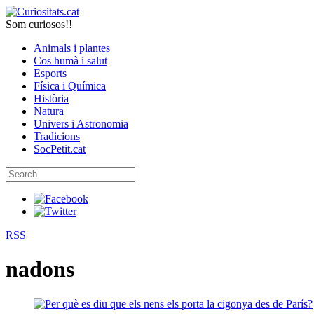
Som curiosos!!
Animals i plantes
Cos humà i salut
Esports
Física i Química
Història
Natura
Univers i Astronomia
Tradicions
SocPetit.cat
RSS
nadons