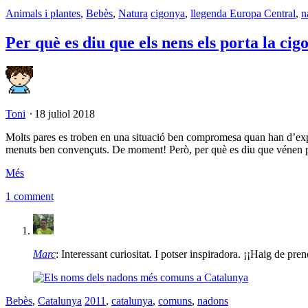
Animals i plantes
,
Bebès
,
Natura
cigonya
,
llegenda Europa Central
,
n
Per què es diu que els nens els porta la cig
Toni
⋅
18 juliol 2018
Molts pares es troben en una situació ben compromesa quan han d’explica
menuts ben convençuts. De moment! Però, per què es diu que vénen 
Més
1 comment
Marc
: Interessant curiositat. I potser inspiradora. ¡¡Haig de pren
Bebès
,
Catalunya
2011
,
catalunya
,
comuns
,
nadons