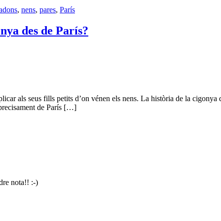
adons
,
nens
,
pares
,
París
onya des de París?
r als seus fills petits d’on vénen els nens. La història de la cigonya q
precisament de París […]
dre nota!! :-)