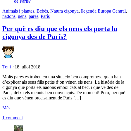
Animals i plantes
,
Bebès
,
Natura
cigonya
,
llegenda Europa Central
,
nadons
,
nens
,
pares
,
París
Per què es diu que els nens els porta la
cigonya des de París?
Toni
⋅
18 juliol 2018
Molts pares es troben en una situació ben compromesa quan han
d’explicar als seus fills petits d’on vénen els nens. La història de la
cigonya que porta els nadons embolicats al bec, i que ve des de
París, deixa els menuts ben convençuts. De moment! Però, per què
es diu que vénen precisament de París […]
Més
1 comment