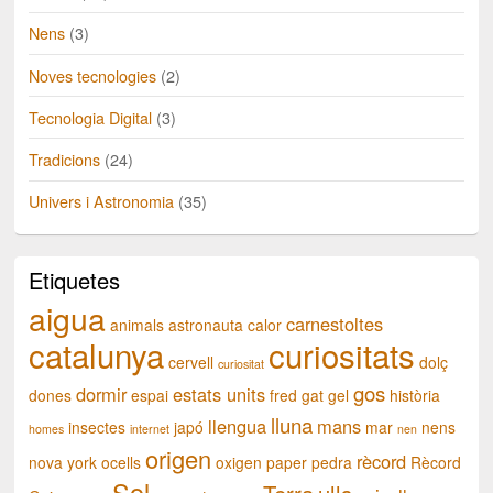
Nens
(3)
Noves tecnologies
(2)
Tecnologia Digital
(3)
Tradicions
(24)
Univers i Astronomia
(35)
Etiquetes
aigua
carnestoltes
animals
astronauta
calor
catalunya
curiositats
cervell
dolç
curiositat
gos
dormir
estats units
dones
espai
fred
gat
gel
història
lluna
llengua
mans
insectes
japó
mar
nens
homes
internet
nen
origen
rècord
nova york
ocells
oxigen
paper
pedra
Rècord
Sol