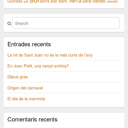
Terra
ulls
vaixell
Guiness
sorra
star wars
salt
velocitat
Entrades recents
La nit de Sant Joan no és la més curta de l’any
En Joan Petit, una cançó eròtica?
Dijous gras
Origen del carnaval
El dia de la marmota
Comentaris recents