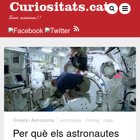
Som curiosos!!
Univers i Astronomia
astronauta
,
mareig
,
nasa
Per què els astronautes