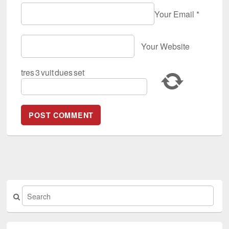
Your Email
*
Your Website
tres
3
vuit
dues
set