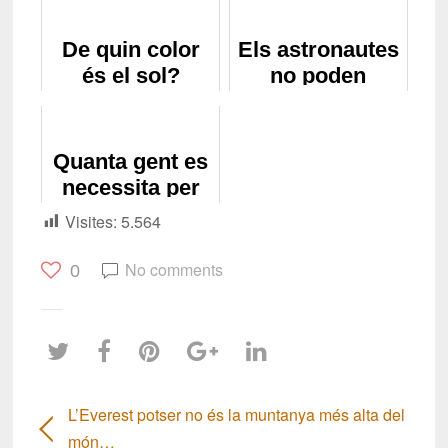
De quin color
Els astronautes
és el sol?
no poden
eructar a l'espai
Quanta gent es
necessita per
colonitzar un
Visites:
5.564
nou planeta?
No comments
0
L’Everest potser no és la muntanya més alta del
món…