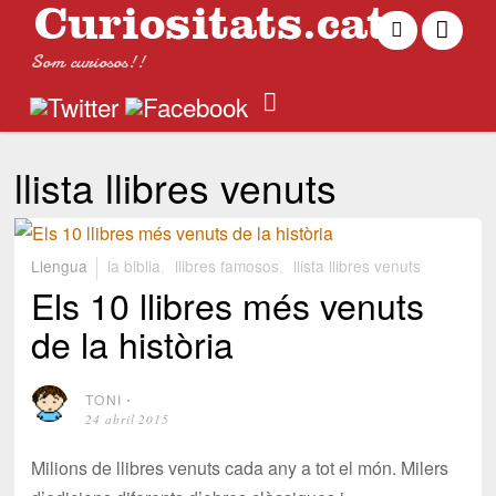
Som curiosos!!
llista llibres venuts
Llengua
la biblia
,
llibres famosos
,
llista llibres venuts
Els 10 llibres més venuts
de la història
TONI
⋅
24 abril 2015
Milions de llibres venuts cada any a tot el món. Milers