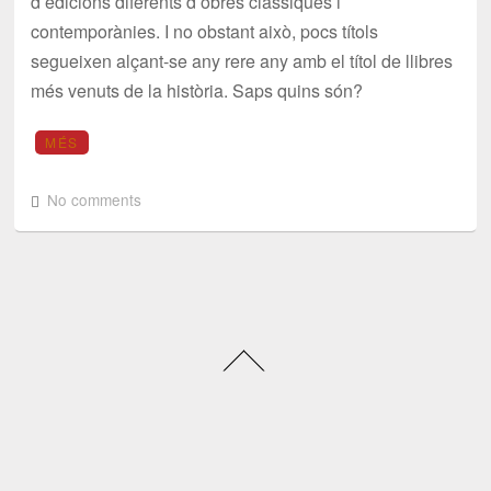
d’edicions diferents d’obres clàssiques i
contemporànies. I no obstant això, pocs títols
segueixen alçant-se any rere any amb el títol de llibres
més venuts de la història. Saps quins són?
MÉS
No comments