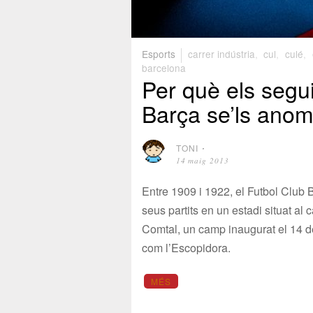
Esports
carrer indústria
,
cul
,
culé
,
barcelona
Per què els segu
Barça se’ls anom
TONI
⋅
14 maig 2013
Entre 1909 i 1922, el Futbol Club 
seus partits en un estadi situat al c
Comtal, un camp inaugurat el 14 d
com l’Escopidora.
MÉS