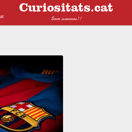
at
Som curiosos!!