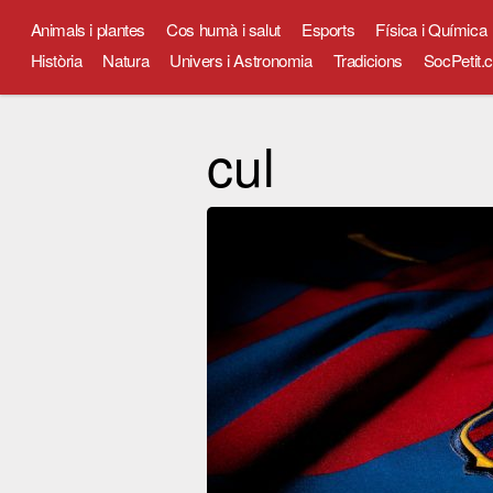
Animals i plantes
Cos humà i salut
Esports
Física i Química
Història
Natura
Univers i Astronomia
Tradicions
SocPetit.c
cul