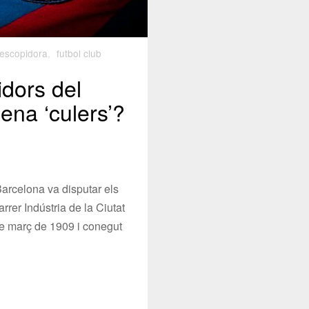
escopidora
,
futbol club
idors del
ena ‘culers’?
Barcelona va disputar els
arrer Indústria de la Ciutat
e març de 1909 i conegut