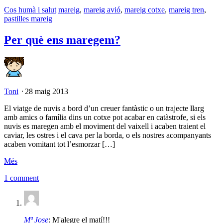
Cos humà i salut
mareig
,
mareig avió
,
mareig cotxe
,
mareig tren
,
pastilles mareig
Per què ens maregem?
Toni
⋅
28 maig 2013
El viatge de nuvis a bord d’un creuer fantàstic o un trajecte llarg
amb amics o família dins un cotxe pot acabar en catàstrofe, si els
nuvis es maregen amb el moviment del vaixell i acaben traient el
caviar, les ostres i el cava per la borda, o els nostres acompanyants
acaben vomitant tot l’esmorzar […]
Més
1 comment
Mª Jose
: M'alegre el matí!!!