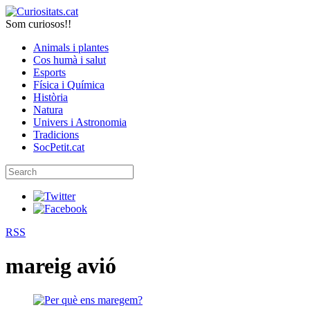
Som curiosos!!
Animals i plantes
Cos humà i salut
Esports
Física i Química
Història
Natura
Univers i Astronomia
Tradicions
SocPetit.cat
RSS
mareig avió