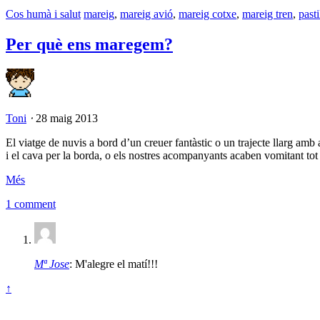
Cos humà i salut
mareig
,
mareig avió
,
mareig cotxe
,
mareig tren
,
past
Per què ens maregem?
Toni
⋅
28 maig 2013
El viatge de nuvis a bord d’un creuer fantàstic o un trajecte llarg amb 
i el cava per la borda, o els nostres acompanyants acaben vomitant to
Més
1 comment
Mª Jose
: M'alegre el matí!!!
↑