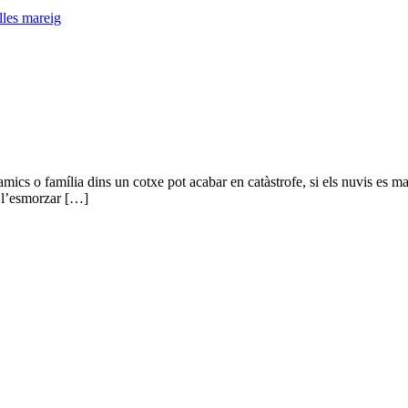
illes mareig
amics o família dins un cotxe pot acabar en catàstrofe, si els nuvis es m
t l’esmorzar […]