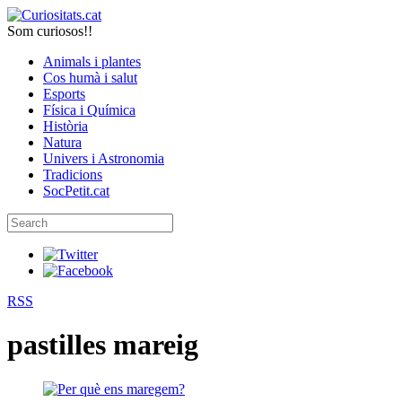
Som curiosos!!
Animals i plantes
Cos humà i salut
Esports
Física i Química
Història
Natura
Univers i Astronomia
Tradicions
SocPetit.cat
RSS
pastilles mareig