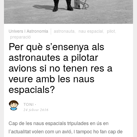
Univers i Astronomia
astronauta
,
nau espacial
,
pilot
,
preparació
Per què s’ensenya als
astronautes a pilotar
avions si no tenen res a
veure amb les naus
espacials?
TONI
⋅
24 febrer 2016
Cap de les naus espacials tripulades en ús en
l’actualitat volen com un avió, i tampoc ho fan cap de