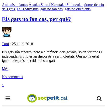
Animals i plantes
Atsuko Saito i Kazutaka Shinozuka
,
domesticació
dels gats
,
Felis Silvestris
,
gats no fan cas
,
gats no obedients
Els gats no fan cas, per què?
Toni
⋅
25 juliol 2018
Els gats són tendres, però a diferència dels gossos, solen ser freds i
independents i no estan disposats a ser molestats. Qui no ha estat
ignorat després de cridar al seu gat?
Més
No comments
↑