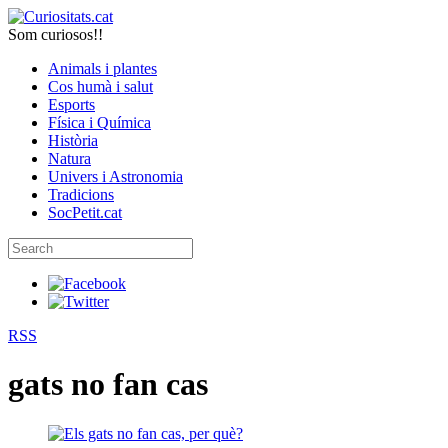
Som curiosos!!
Animals i plantes
Cos humà i salut
Esports
Física i Química
Història
Natura
Univers i Astronomia
Tradicions
SocPetit.cat
RSS
gats no fan cas