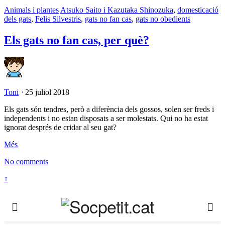
Animals i plantes
Atsuko Saito i Kazutaka Shinozuka
,
domesticació
dels gats
,
Felis Silvestris
,
gats no fan cas
,
gats no obedients
Els gats no fan cas, per què?
Toni
⋅
25 juliol 2018
Els gats són tendres, però a diferència dels gossos, solen ser freds i
independents i no estan disposats a ser molestats. Qui no ha estat
ignorat després de cridar al seu gat?
Més
No comments
↑