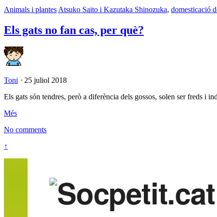
Animals i plantes
Atsuko Saito i Kazutaka Shinozuka
,
domesticació d
Els gats no fan cas, per què?
Toni
⋅
25 juliol 2018
Els gats són tendres, però a diferència dels gossos, solen ser freds i i
Més
No comments
↑