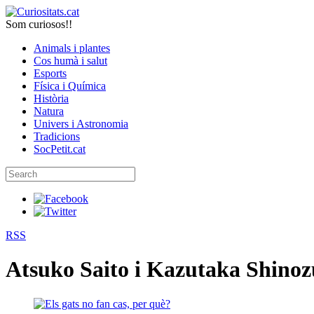
Som curiosos!!
Animals i plantes
Cos humà i salut
Esports
Física i Química
Història
Natura
Univers i Astronomia
Tradicions
SocPetit.cat
RSS
Atsuko Saito i Kazutaka Shino