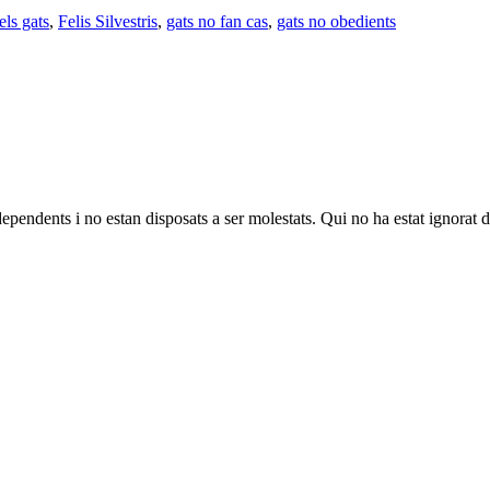
els gats
,
Felis Silvestris
,
gats no fan cas
,
gats no obedients
ndependents i no estan disposats a ser molestats. Qui no ha estat ignorat d