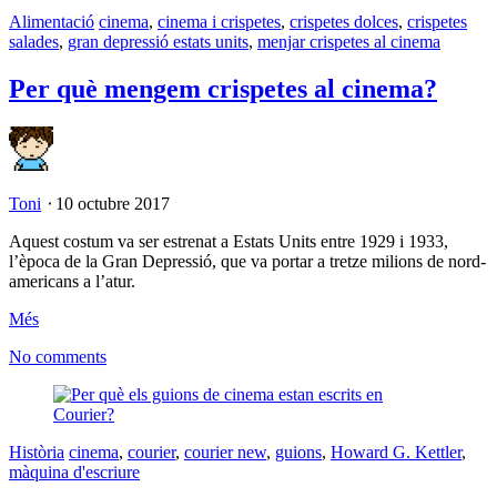
Alimentació
cinema
,
cinema i crispetes
,
crispetes dolces
,
crispetes
salades
,
gran depressió estats units
,
menjar crispetes al cinema
Per què mengem crispetes al cinema?
Toni
⋅
10 octubre 2017
Aquest costum va ser estrenat a Estats Units entre 1929 i 1933,
l’època de la Gran Depressió, que va portar a tretze milions de nord-
americans a l’atur.
Més
No comments
Història
cinema
,
courier
,
courier new
,
guions
,
Howard G. Kettler
,
màquina d'escriure