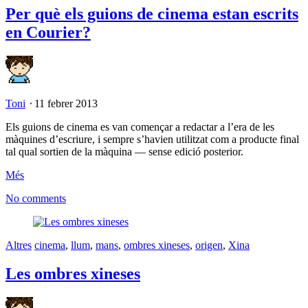
Per què els guions de cinema estan escrits
en Courier?
Toni
⋅
11 febrer 2013
Els guions de cinema es van començar a redactar a l’era de les
màquines d’escriure, i sempre s’havien utilitzat com a producte final
tal qual sortien de la màquina — sense edició posterior.
Més
No comments
Altres
cinema
,
llum
,
mans
,
ombres xineses
,
origen
,
Xina
Les ombres xineses