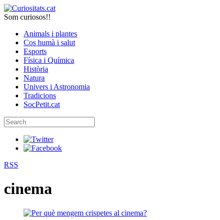
Som curiosos!!
Animals i plantes
Cos humà i salut
Esports
Física i Química
Història
Natura
Univers i Astronomia
Tradicions
SocPetit.cat
RSS
cinema