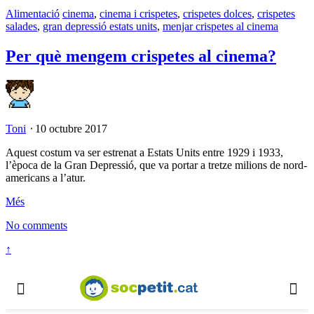
Alimentació
cinema
,
cinema i crispetes
,
crispetes dolces
,
crispetes
salades
,
gran depressió estats units
,
menjar crispetes al cinema
Per què mengem crispetes al cinema?
Toni
⋅
10 octubre 2017
Aquest costum va ser estrenat a Estats Units entre 1929 i 1933,
l’època de la Gran Depressió, que va portar a tretze milions de nord-
americans a l’atur.
Més
No comments
↑