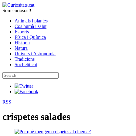
Som curiosos!!
Animals i plantes
Cos humà i salut
Esports
Física i Química
Història
Natura
Univers i Astronomia
Tradicions
SocPetit.cat
RSS
crispetes salades