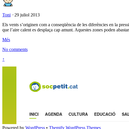
Toni
⋅
29 juliol 2013
Els vents s’originen com a conseqüència de les diferències en la pressi
que l’aire calent es desplaça cap amunt. Aquestes zones poden abasta
Més
No comments
↑
Powered by
WordPress
•
Themify WordPress Themes