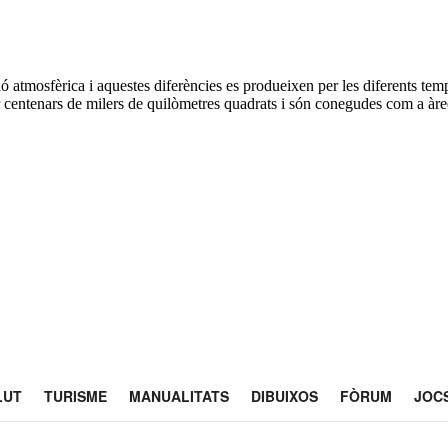
ó atmosfèrica i aquestes diferències es produeixen per les diferents temp
r centenars de milers de quilòmetres quadrats i són conegudes com a àr