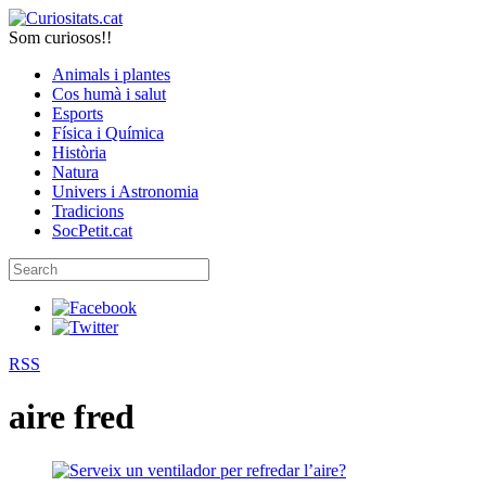
Som curiosos!!
Animals i plantes
Cos humà i salut
Esports
Física i Química
Història
Natura
Univers i Astronomia
Tradicions
SocPetit.cat
RSS
aire fred