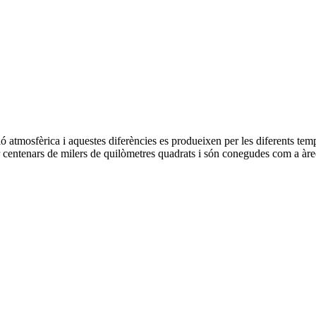
ó atmosfèrica i aquestes diferències es produeixen per les diferents temp
r centenars de milers de quilòmetres quadrats i són conegudes com a àr