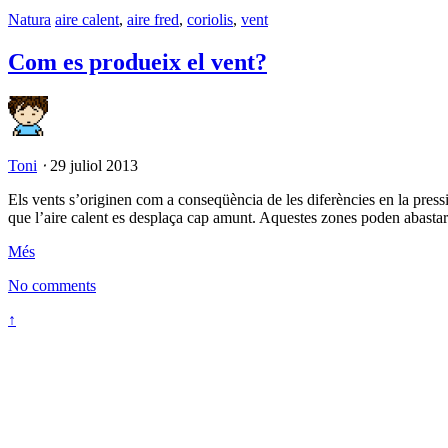
Natura
aire calent
,
aire fred
,
coriolis
,
vent
Com es produeix el vent?
Toni
⋅
29 juliol 2013
Els vents s’originen com a conseqüència de les diferències en la pressi
que l’aire calent es desplaça cap amunt. Aquestes zones poden abasta
Més
No comments
↑