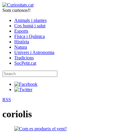
Som curiosos!!
Animals i plantes
Cos humà i salut
Esports
Física i Química
Història
Natura
Univers i Astronomia
Tradicions
SocPetit.cat
RSS
coriolis