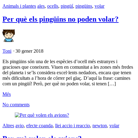
Animals i plantes
ales
,
ocells
,
pingüí
,
pingüins
,
volar
Per què els pingüins no poden volar?
Toni
⋅
30 gener 2018
Els pingüins són una de les espècies d’ocell més estranyes i
gracioses que coneixem. Viuen en comunitat a les zones més fredes
del planeta i se’ls considera excel·lents nedadors, encara que tenen
més dificultats a l’hora de córrer pel glaç. D’aquí la frase: camines
com un pingüí! Però, per què no poden volar, si tenen […]
Més
No comments
Altres
avio
,
efecte coanda
,
llei accio i reaccio
,
newton
,
volar