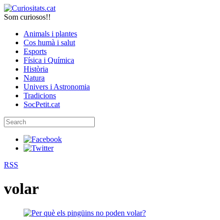
Som curiosos!!
Animals i plantes
Cos humà i salut
Esports
Física i Química
Història
Natura
Univers i Astronomia
Tradicions
SocPetit.cat
RSS
volar