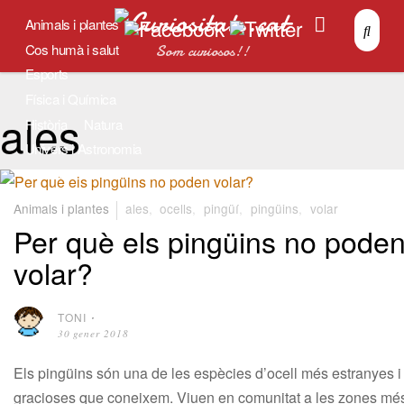
Animals i plantes
Cos humà i salut
Som curiosos!!
Esports
Física i Química
ales
Història
Natura
Univers i Astronomia
Tradicions
SocPetit.cat
Animals i plantes
ales
,
ocells
,
pingüí
,
pingüins
,
volar
Per què els pingüins no pode
volar?
TONI
⋅
30 gener 2018
Els pingüins són una de les espècies d’ocell més estranyes i
gracioses que coneixem. Viuen en comunitat a les zones mé