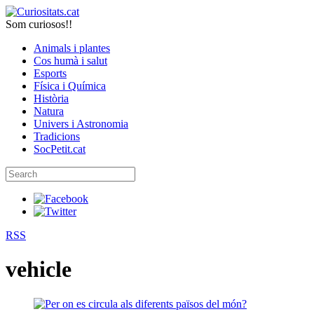
Som curiosos!!
Animals i plantes
Cos humà i salut
Esports
Física i Química
Història
Natura
Univers i Astronomia
Tradicions
SocPetit.cat
RSS
vehicle