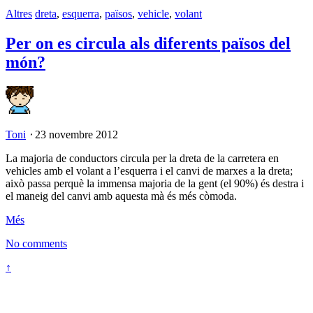
Altres
dreta
,
esquerra
,
països
,
vehicle
,
volant
Per on es circula als diferents països del
món?
Toni
⋅
23 novembre 2012
La majoria de conductors circula per la dreta de la carretera en
vehicles amb el volant a l’esquerra i el canvi de marxes a la dreta;
això passa perquè la immensa majoria de la gent (el 90%) és destra i
el maneig del canvi amb aquesta mà és més còmoda.
Més
No comments
↑