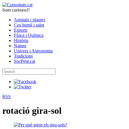
Som curiosos!!
Animals i plantes
Cos humà i salut
Esports
Física i Química
Història
Natura
Univers i Astronomia
Tradicions
SocPetit.cat
RSS
rotació gira-sol