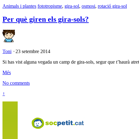
Animals i plantes
fototropisme
,
gira-sol
,
osmosi
,
rotació gira-sol
Per què giren els gira-sols?
Toni
⋅
23 setembre 2014
Si has vist alguna vegada un camp de gira-sols, segur que t’haurà atret 
Més
No comments
↑