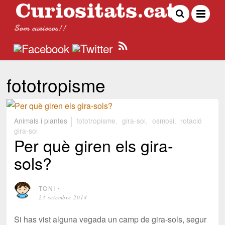
Som curiosos!!
fototropisme
Animals i plantes
fototropisme
,
gira-sol
,
osmosi
,
rotació
gira-sol
Per què giren els gira-
sols?
TONI
⋅
23 setembre 2014
Si has vist alguna vegada un camp de gira-sols, segur