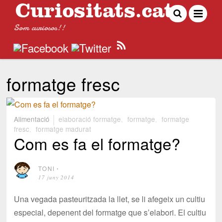
Som curiosos!!
formatge fresc
Alimentació
elaboració formatge
,
formatge
,
formatge
fresc
,
formatge madurat
Com es fa el formatge?
TONI
⋅
17 juny 2014
Una vegada pasteuritzada la llet, se li afegeix un cultiu
especial, depenent del formatge que s’elabori. El cultiu