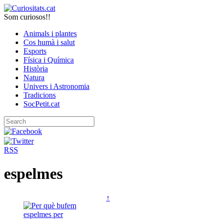
Som curiosos!!
Animals i plantes
Cos humà i salut
Esports
Física i Química
Història
Natura
Univers i Astronomia
Tradicions
SocPetit.cat
RSS
espelmes
↑