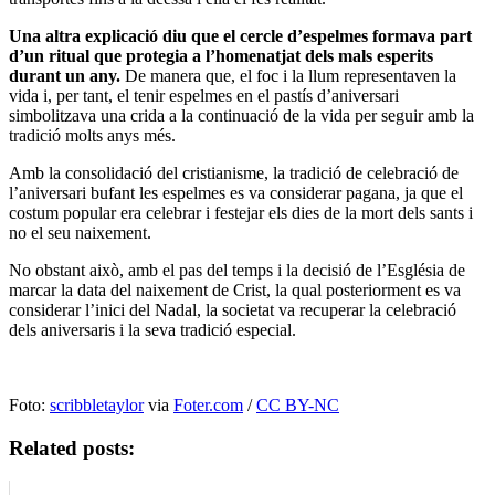
Una altra explicació diu que el cercle d’espelmes formava part
d’un ritual que protegia a l’homenatjat dels mals esperits
durant un any.
De manera que, el foc i la llum representaven la
vida i, per tant, el tenir espelmes en el pastís d’aniversari
simbolitzava una crida a la continuació de la vida per seguir amb la
tradició molts anys més.
Amb la consolidació del cristianisme, la tradició de celebració de
l’aniversari bufant les espelmes es va considerar pagana, ja que el
costum popular era celebrar i festejar els dies de la mort dels sants i
no el seu naixement.
No obstant això, amb el pas del temps i la decisió de l’Església de
marcar la data del naixement de Crist, la qual posteriorment es va
considerar l’inici del Nadal, la societat va recuperar la celebració
dels aniversaris i la seva tradició especial.
Foto:
scribbletaylor
via
Foter.com
/
CC BY-NC
Related posts: