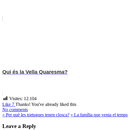
Qui és la Vella Quaresma?
Visites:
12.104
Like
7
Thanks!
You've already liked this
No comments
«
Per què les tortugues tenen closca?
»
La família que venia el temps
Leave a Reply