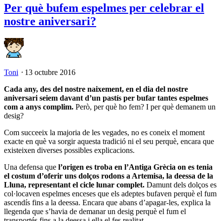
Per què bufem espelmes per celebrar el
nostre aniversari?
Toni
⋅
13 octubre 2016
Cada any, des del nostre naixement, en el dia del nostre
aniversari seiem davant d’un pastís per bufar tantes espelmes
com a anys complim.
Però, per què ho fem? I per què demanem un
desig?
Com succeeix la majoria de les vegades, no es coneix el moment
exacte en què va sorgir aquesta tradició ni el seu perquè, encara que
existeixen diverses possibles explicacions.
Una defensa que
l’origen es troba en l’Antiga Grècia on es tenia
el costum d’oferir uns dolços rodons a Artemisa, la deessa de la
Lluna, representant el cicle lunar complet.
Damunt dels dolços es
col·locaven espelmes enceses que els adeptes bufaven perquè el fum
ascendís fins a la deessa. Encara que abans d’apagar-les, explica la
llegenda que s’havia de demanar un desig perquè el fum el
transportés fins a la deessa i ella el fes realitat.