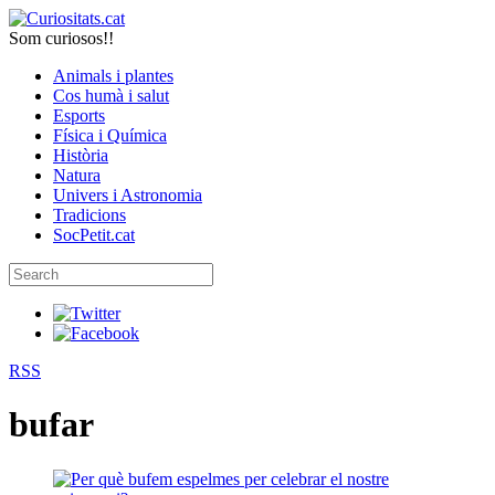
Som curiosos!!
Animals i plantes
Cos humà i salut
Esports
Física i Química
Història
Natura
Univers i Astronomia
Tradicions
SocPetit.cat
RSS
bufar