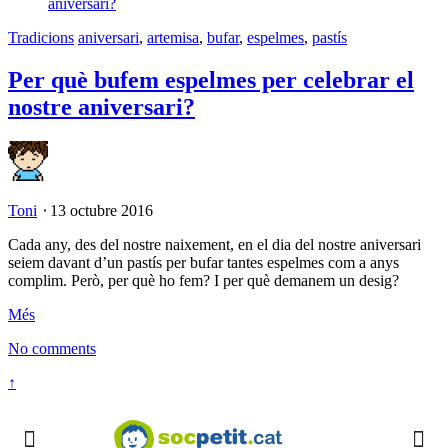
Tradicions
aniversari
,
artemisa
,
bufar
,
espelmes
,
pastís
Per què bufem espelmes per celebrar el
nostre aniversari?
Toni
⋅
13 octubre 2016
Cada any, des del nostre naixement, en el dia del nostre aniversari
seiem davant d’un pastís per bufar tantes espelmes com a anys
complim. Però, per què ho fem? I per què demanem un desig?
Més
No comments
↑