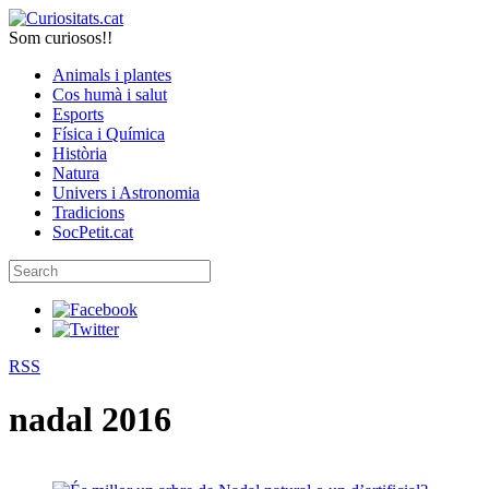
Som curiosos!!
Animals i plantes
Cos humà i salut
Esports
Física i Química
Història
Natura
Univers i Astronomia
Tradicions
SocPetit.cat
RSS
nadal 2016