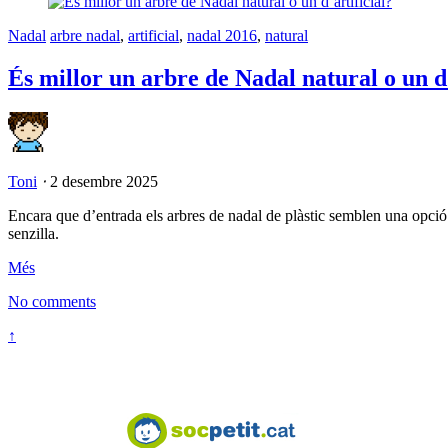
Nadal
arbre nadal
,
artificial
,
nadal 2016
,
natural
És millor un arbre de Nadal natural o un d’
Toni
⋅
2 desembre 2025
Encara que d’entrada els arbres de nadal de plàstic semblen una opció m
senzilla.
Més
No comments
↑