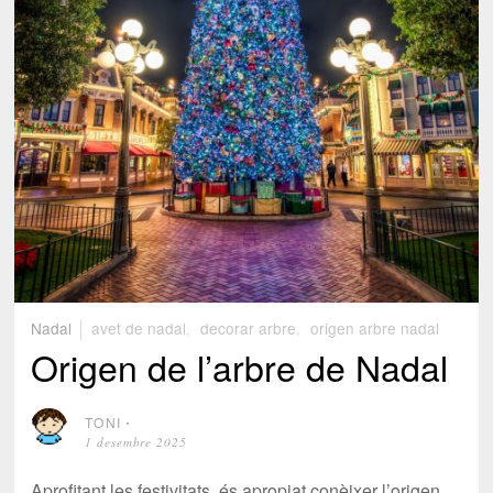
Nadal
avet de nadal
,
decorar arbre
,
origen arbre nadal
Origen de l’arbre de Nadal
TONI
⋅
1 desembre 2025
Aprofitant les festivitats, és apropiat conèixer l’origen