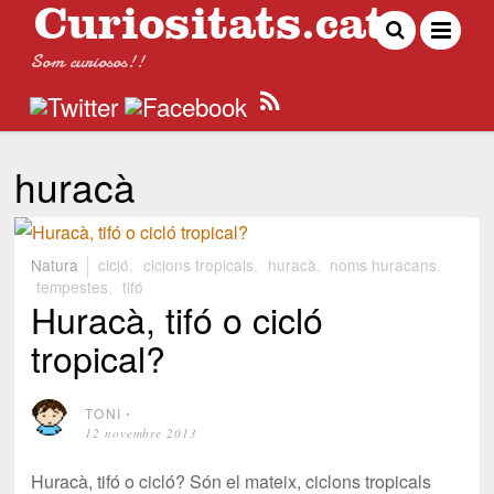
Som curiosos!!
huracà
Natura
cicló
,
ciclons tropicals
,
huracà
,
noms huracans
,
tempestes
,
tifó
Huracà, tifó o cicló
tropical?
TONI
⋅
12 novembre 2013
Huracà, tifó o cicló? Són el mateix, ciclons tropicals